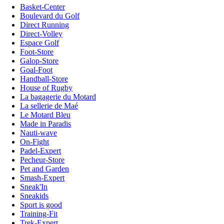
Basket-Center
Boulevard du Golf
Direct Running
Direct-Volley
Espace Golf
Foot-Store
Galop-Store
Goal-Foot
Handball-Store
House of Rugby
La bagagerie du Motard
La sellerie de Maé
Le Motard Bleu
Made in Paradis
Nauti-wave
On-Fight
Padel-Expert
Pecheur-Store
Pet and Garden
Smash-Expert
Sneak'In
Sneakids
Sport is good
Training-Fit
Trek-Expert