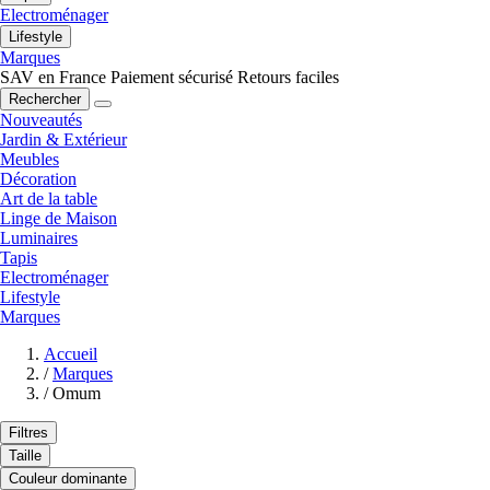
Electroménager
Lifestyle
Marques
SAV en France
Paiement sécurisé
Retours faciles
Rechercher
Nouveautés
Jardin & Extérieur
Meubles
Décoration
Art de la table
Linge de Maison
Luminaires
Tapis
Electroménager
Lifestyle
Marques
Accueil
/
Marques
/
Omum
Filtres
Taille
Couleur dominante