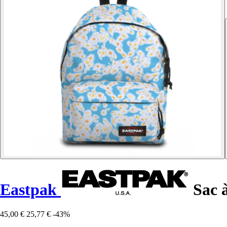
Eastpak
Sac à
45,00 €
25,77 €
-43%