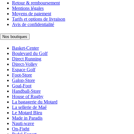
Retour & remboursement
Mentions légales
Moyens de paiement
Tarifs et options de livraison
Avis de confidentialité
Nos boutiques
Basket-Center
Boulevard du Golf
Direct Running
Direct-Volley
Espace Golf
Foot-Store
Galop-Store
Goal-Foot
Handball-Store
House of Rugby
La bagagerie du Motard
La sellerie de Maé
Le Motard Bleu
Made in Paradis
Nauti-wave
On-Fight