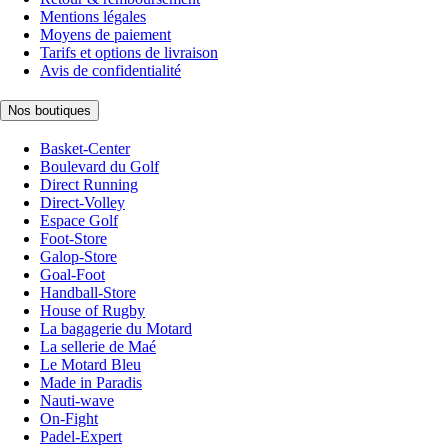
Mentions légales
Moyens de paiement
Tarifs et options de livraison
Avis de confidentialité
Nos boutiques
Basket-Center
Boulevard du Golf
Direct Running
Direct-Volley
Espace Golf
Foot-Store
Galop-Store
Goal-Foot
Handball-Store
House of Rugby
La bagagerie du Motard
La sellerie de Maé
Le Motard Bleu
Made in Paradis
Nauti-wave
On-Fight
Padel-Expert