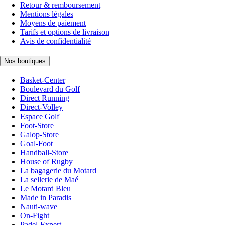
Retour & remboursement
Mentions légales
Moyens de paiement
Tarifs et options de livraison
Avis de confidentialité
Nos boutiques
Basket-Center
Boulevard du Golf
Direct Running
Direct-Volley
Espace Golf
Foot-Store
Galop-Store
Goal-Foot
Handball-Store
House of Rugby
La bagagerie du Motard
La sellerie de Maé
Le Motard Bleu
Made in Paradis
Nauti-wave
On-Fight
Padel-Expert