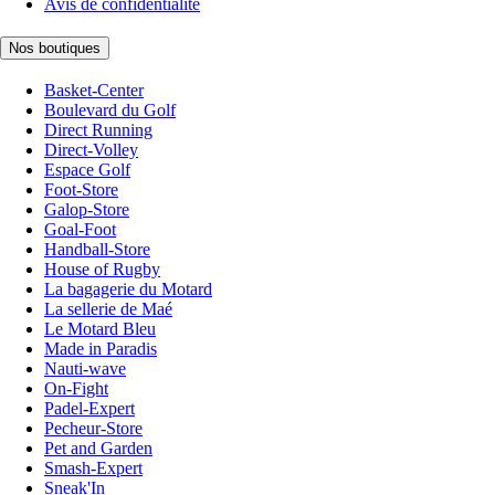
Avis de confidentialité
Nos boutiques
Basket-Center
Boulevard du Golf
Direct Running
Direct-Volley
Espace Golf
Foot-Store
Galop-Store
Goal-Foot
Handball-Store
House of Rugby
La bagagerie du Motard
La sellerie de Maé
Le Motard Bleu
Made in Paradis
Nauti-wave
On-Fight
Padel-Expert
Pecheur-Store
Pet and Garden
Smash-Expert
Sneak'In