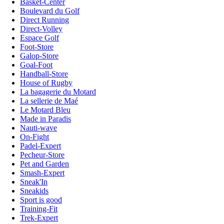
Basket-Center
Boulevard du Golf
Direct Running
Direct-Volley
Espace Golf
Foot-Store
Galop-Store
Goal-Foot
Handball-Store
House of Rugby
La bagagerie du Motard
La sellerie de Maé
Le Motard Bleu
Made in Paradis
Nauti-wave
On-Fight
Padel-Expert
Pecheur-Store
Pet and Garden
Smash-Expert
Sneak'In
Sneakids
Sport is good
Training-Fit
Trek-Expert