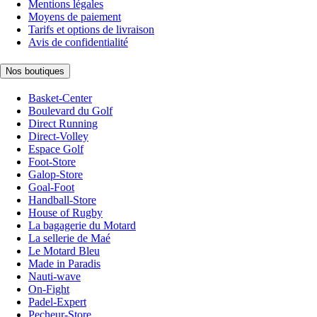
Mentions légales
Moyens de paiement
Tarifs et options de livraison
Avis de confidentialité
Nos boutiques
Basket-Center
Boulevard du Golf
Direct Running
Direct-Volley
Espace Golf
Foot-Store
Galop-Store
Goal-Foot
Handball-Store
House of Rugby
La bagagerie du Motard
La sellerie de Maé
Le Motard Bleu
Made in Paradis
Nauti-wave
On-Fight
Padel-Expert
Pecheur-Store