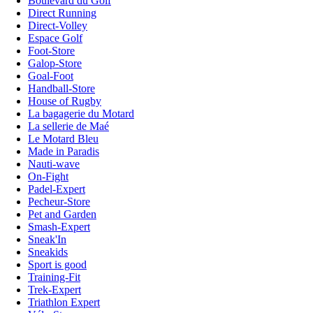
Boulevard du Golf
Direct Running
Direct-Volley
Espace Golf
Foot-Store
Galop-Store
Goal-Foot
Handball-Store
House of Rugby
La bagagerie du Motard
La sellerie de Maé
Le Motard Bleu
Made in Paradis
Nauti-wave
On-Fight
Padel-Expert
Pecheur-Store
Pet and Garden
Smash-Expert
Sneak'In
Sneakids
Sport is good
Training-Fit
Trek-Expert
Triathlon Expert