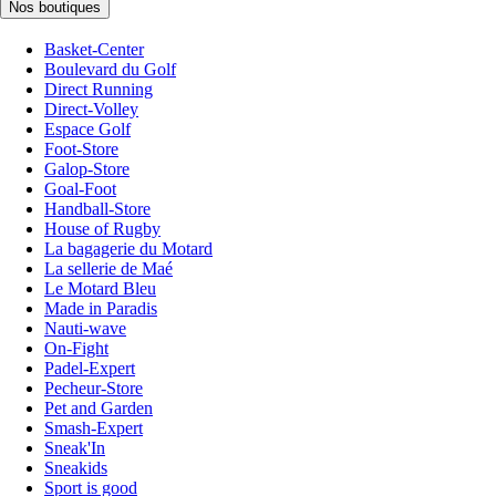
Nos boutiques
Basket-Center
Boulevard du Golf
Direct Running
Direct-Volley
Espace Golf
Foot-Store
Galop-Store
Goal-Foot
Handball-Store
House of Rugby
La bagagerie du Motard
La sellerie de Maé
Le Motard Bleu
Made in Paradis
Nauti-wave
On-Fight
Padel-Expert
Pecheur-Store
Pet and Garden
Smash-Expert
Sneak'In
Sneakids
Sport is good