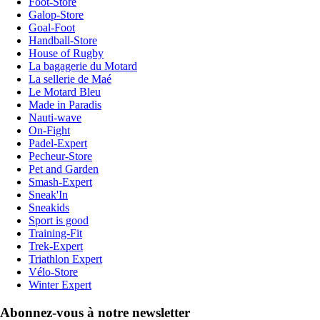
Foot-Store
Galop-Store
Goal-Foot
Handball-Store
House of Rugby
La bagagerie du Motard
La sellerie de Maé
Le Motard Bleu
Made in Paradis
Nauti-wave
On-Fight
Padel-Expert
Pecheur-Store
Pet and Garden
Smash-Expert
Sneak'In
Sneakids
Sport is good
Training-Fit
Trek-Expert
Triathlon Expert
Vélo-Store
Winter Expert
Abonnez-vous à notre newsletter