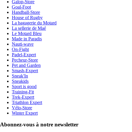
Galop-Store
Goal-Foot
Handball-Store
House of Rugby
La bagagerie du Motard
La sellerie de Maé
Le Motard Bleu
Made in Paradis
Nauti-wave
On-Fight
Padel-Expert
Pecheur-Store
Pet and Garden
Smash-Expert
Sneak'In
Sneakids
Sport is good
Training-Fit
Trek-Expert
Triathlon Expert
Vélo-Store
Winter Expert
Abonnez-vous à notre newsletter