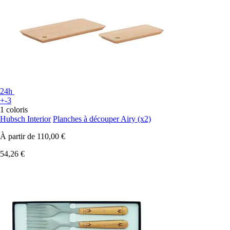
24h
+-3
1 coloris
Hubsch Interior
Planches à découper Airy (x2)
À partir de
110,00 €
54,26 €