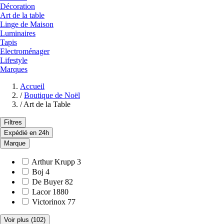
Décoration
Art de la table
Linge de Maison
Luminaires
Tapis
Electroménager
Lifestyle
Marques
Accueil
/
Boutique de Noël
/
Art de la Table
Filtres
Expédié en 24h
Marque
Arthur Krupp
3
Boj
4
De Buyer
82
Lacor
1880
Victorinox
77
Voir plus
(102)