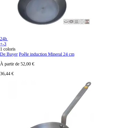
24h
+-3
1 coloris
De Buyer
Poêle induction Mineral 24 cm
À partir de
52,00 €
36,44 €