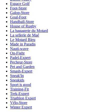
Espace Golf
Foot-Store
Galop-Store
Goal-Foot
Handball-Store
House of Rugby
La bagagerie du Motard
La sellerie de Maé
Le Motard Bleu
Made in Paradis
Nauti-wave
On-Fight
Padel-Expert
Pecheur-Store
Pet and Garden
Smash-Expert
Sneak'In
Sneakids
Sport is good
Training-Fit
Trek-Expert
Triathlon Expert
Vélo-Store
Winter Expert