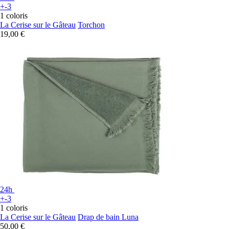
+-3
1 coloris
La Cerise sur le Gâteau
Torchon
19,00 €
24h
+-3
1 coloris
La Cerise sur le Gâteau
Drap de bain Luna
50,00 €