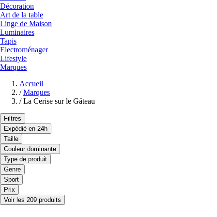
Décoration
Art de la table
Linge de Maison
Luminaires
Tapis
Electroménager
Lifestyle
Marques
Accueil
/
Marques
/
La Cerise sur le Gâteau
Filtres
Expédié en 24h
Taille
Couleur dominante
Type de produit
Genre
Sport
Prix
Voir les 209 produits