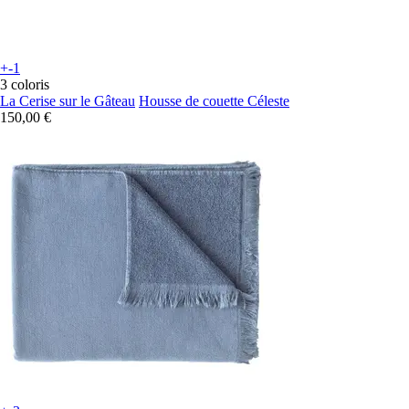
+-1
3 coloris
La Cerise sur le Gâteau
Housse de couette Céleste
150,00 €