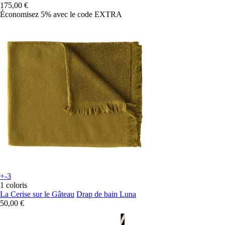
175,00 €
Économisez 5%
avec le code
EXTRA
+-3
1 coloris
La Cerise sur le Gâteau
Drap de bain Luna
50,00 €