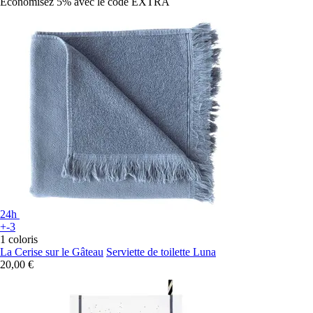
Économisez 5%
avec le code
EXTRA
24h
+-3
1 coloris
La Cerise sur le Gâteau
Serviette de toilette Luna
20,00 €