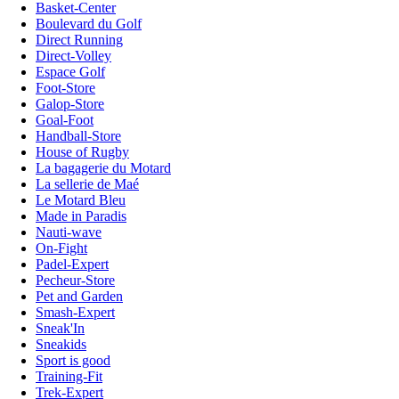
Basket-Center
Boulevard du Golf
Direct Running
Direct-Volley
Espace Golf
Foot-Store
Galop-Store
Goal-Foot
Handball-Store
House of Rugby
La bagagerie du Motard
La sellerie de Maé
Le Motard Bleu
Made in Paradis
Nauti-wave
On-Fight
Padel-Expert
Pecheur-Store
Pet and Garden
Smash-Expert
Sneak'In
Sneakids
Sport is good
Training-Fit
Trek-Expert