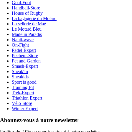
Goal-Foot
Handball-Store
House of Rugby
La bagagerie du Motard
La sellerie de Maé
Le Motard Bleu
Made in Paradis
Nauti-wave
On-Fight
Padel-Expert
Pecheur-Store
Pet and Garden
Smash-Expert
Sneak'In
Sneakids
Sport is good
Training-Fit
Trek-Expert
Triathlon Expert
Vélo-Store
Winter Expert
Abonnez-vous à notre newsletter
Profitez de -10% en vous inscrivant à notre newsletter