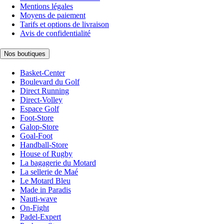
Mentions légales
Moyens de paiement
Tarifs et options de livraison
Avis de confidentialité
Nos boutiques
Basket-Center
Boulevard du Golf
Direct Running
Direct-Volley
Espace Golf
Foot-Store
Galop-Store
Goal-Foot
Handball-Store
House of Rugby
La bagagerie du Motard
La sellerie de Maé
Le Motard Bleu
Made in Paradis
Nauti-wave
On-Fight
Padel-Expert