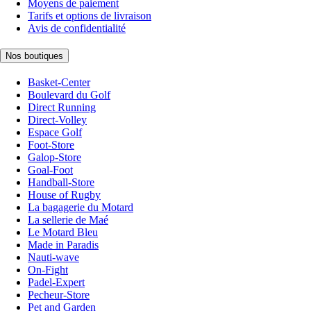
Moyens de paiement
Tarifs et options de livraison
Avis de confidentialité
Nos boutiques
Basket-Center
Boulevard du Golf
Direct Running
Direct-Volley
Espace Golf
Foot-Store
Galop-Store
Goal-Foot
Handball-Store
House of Rugby
La bagagerie du Motard
La sellerie de Maé
Le Motard Bleu
Made in Paradis
Nauti-wave
On-Fight
Padel-Expert
Pecheur-Store
Pet and Garden