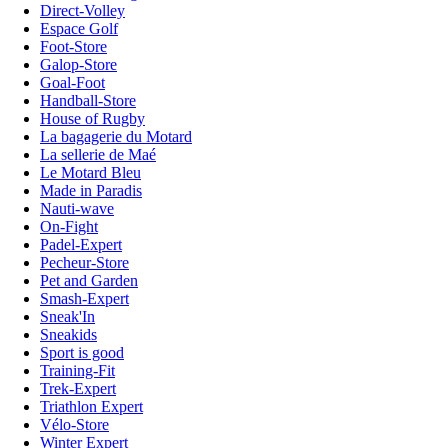
Direct-Volley
Espace Golf
Foot-Store
Galop-Store
Goal-Foot
Handball-Store
House of Rugby
La bagagerie du Motard
La sellerie de Maé
Le Motard Bleu
Made in Paradis
Nauti-wave
On-Fight
Padel-Expert
Pecheur-Store
Pet and Garden
Smash-Expert
Sneak'In
Sneakids
Sport is good
Training-Fit
Trek-Expert
Triathlon Expert
Vélo-Store
Winter Expert