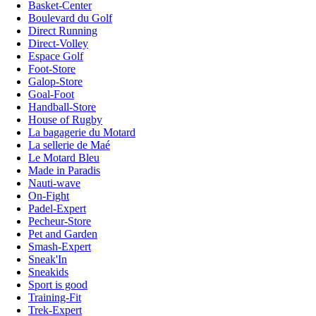
Basket-Center
Boulevard du Golf
Direct Running
Direct-Volley
Espace Golf
Foot-Store
Galop-Store
Goal-Foot
Handball-Store
House of Rugby
La bagagerie du Motard
La sellerie de Maé
Le Motard Bleu
Made in Paradis
Nauti-wave
On-Fight
Padel-Expert
Pecheur-Store
Pet and Garden
Smash-Expert
Sneak'In
Sneakids
Sport is good
Training-Fit
Trek-Expert