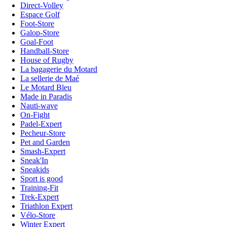
Direct-Volley
Espace Golf
Foot-Store
Galop-Store
Goal-Foot
Handball-Store
House of Rugby
La bagagerie du Motard
La sellerie de Maé
Le Motard Bleu
Made in Paradis
Nauti-wave
On-Fight
Padel-Expert
Pecheur-Store
Pet and Garden
Smash-Expert
Sneak'In
Sneakids
Sport is good
Training-Fit
Trek-Expert
Triathlon Expert
Vélo-Store
Winter Expert