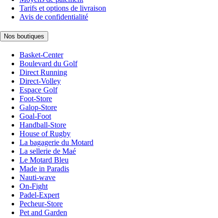
Tarifs et options de livraison
Avis de confidentialité
Nos boutiques
Basket-Center
Boulevard du Golf
Direct Running
Direct-Volley
Espace Golf
Foot-Store
Galop-Store
Goal-Foot
Handball-Store
House of Rugby
La bagagerie du Motard
La sellerie de Maé
Le Motard Bleu
Made in Paradis
Nauti-wave
On-Fight
Padel-Expert
Pecheur-Store
Pet and Garden