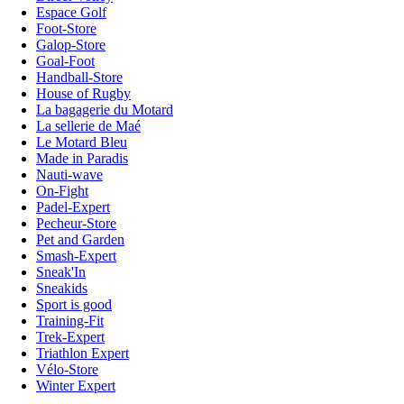
Espace Golf
Foot-Store
Galop-Store
Goal-Foot
Handball-Store
House of Rugby
La bagagerie du Motard
La sellerie de Maé
Le Motard Bleu
Made in Paradis
Nauti-wave
On-Fight
Padel-Expert
Pecheur-Store
Pet and Garden
Smash-Expert
Sneak'In
Sneakids
Sport is good
Training-Fit
Trek-Expert
Triathlon Expert
Vélo-Store
Winter Expert