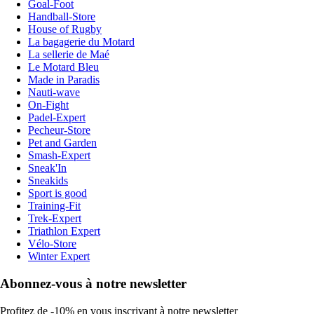
Goal-Foot
Handball-Store
House of Rugby
La bagagerie du Motard
La sellerie de Maé
Le Motard Bleu
Made in Paradis
Nauti-wave
On-Fight
Padel-Expert
Pecheur-Store
Pet and Garden
Smash-Expert
Sneak'In
Sneakids
Sport is good
Training-Fit
Trek-Expert
Triathlon Expert
Vélo-Store
Winter Expert
Abonnez-vous à notre newsletter
Profitez de -10% en vous inscrivant à notre newsletter