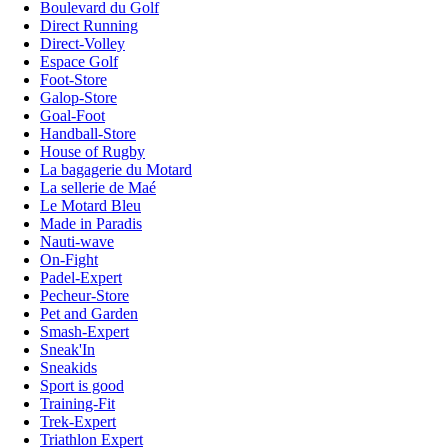
Boulevard du Golf
Direct Running
Direct-Volley
Espace Golf
Foot-Store
Galop-Store
Goal-Foot
Handball-Store
House of Rugby
La bagagerie du Motard
La sellerie de Maé
Le Motard Bleu
Made in Paradis
Nauti-wave
On-Fight
Padel-Expert
Pecheur-Store
Pet and Garden
Smash-Expert
Sneak'In
Sneakids
Sport is good
Training-Fit
Trek-Expert
Triathlon Expert