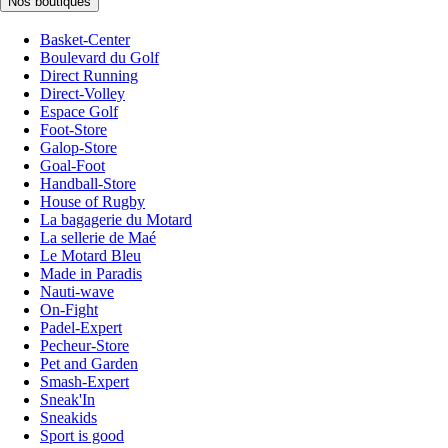
Nos boutiques
Basket-Center
Boulevard du Golf
Direct Running
Direct-Volley
Espace Golf
Foot-Store
Galop-Store
Goal-Foot
Handball-Store
House of Rugby
La bagagerie du Motard
La sellerie de Maé
Le Motard Bleu
Made in Paradis
Nauti-wave
On-Fight
Padel-Expert
Pecheur-Store
Pet and Garden
Smash-Expert
Sneak'In
Sneakids
Sport is good