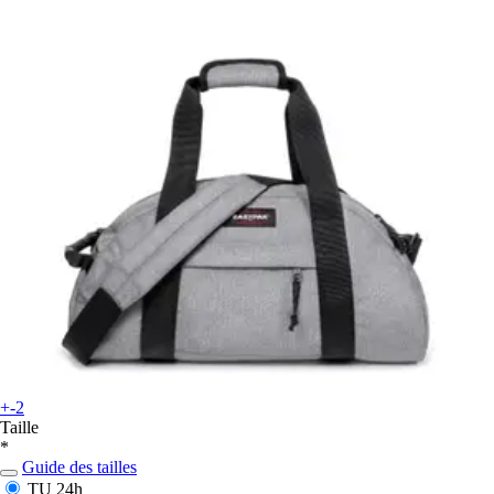
+-2
Taille
*
Guide des tailles
TU
24h