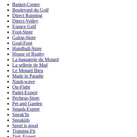
Basket-Center
Boulevard du Golf
Direct Running
Direct-Volley
Espace Golf
Foot-Store
Galop-Store
Goal-Foot
Handball-Store
House of Rugby
La bagagerie du Motard
La sellerie de Maé
Le Motard Bleu
Made in Paradis
Nauti-wave
On-Fight
Padel-Expert
Pecheur-Store
Pet and Garden
Smash-Expert
Sneak'In
Sneakids
Sport is good
Training-Fit
Trek-Expert