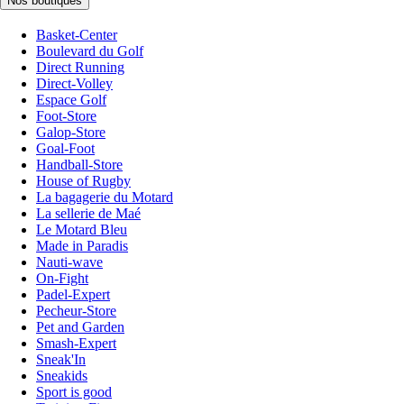
Nos boutiques
Basket-Center
Boulevard du Golf
Direct Running
Direct-Volley
Espace Golf
Foot-Store
Galop-Store
Goal-Foot
Handball-Store
House of Rugby
La bagagerie du Motard
La sellerie de Maé
Le Motard Bleu
Made in Paradis
Nauti-wave
On-Fight
Padel-Expert
Pecheur-Store
Pet and Garden
Smash-Expert
Sneak'In
Sneakids
Sport is good