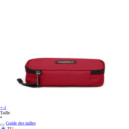
+-1
Taille
*
Guide des tailles
TU