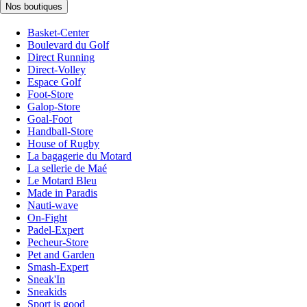
Nos boutiques
Basket-Center
Boulevard du Golf
Direct Running
Direct-Volley
Espace Golf
Foot-Store
Galop-Store
Goal-Foot
Handball-Store
House of Rugby
La bagagerie du Motard
La sellerie de Maé
Le Motard Bleu
Made in Paradis
Nauti-wave
On-Fight
Padel-Expert
Pecheur-Store
Pet and Garden
Smash-Expert
Sneak'In
Sneakids
Sport is good