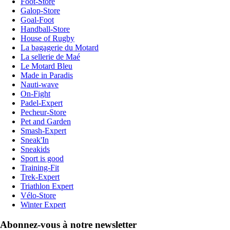
Foot-Store
Galop-Store
Goal-Foot
Handball-Store
House of Rugby
La bagagerie du Motard
La sellerie de Maé
Le Motard Bleu
Made in Paradis
Nauti-wave
On-Fight
Padel-Expert
Pecheur-Store
Pet and Garden
Smash-Expert
Sneak'In
Sneakids
Sport is good
Training-Fit
Trek-Expert
Triathlon Expert
Vélo-Store
Winter Expert
Abonnez-vous à notre newsletter