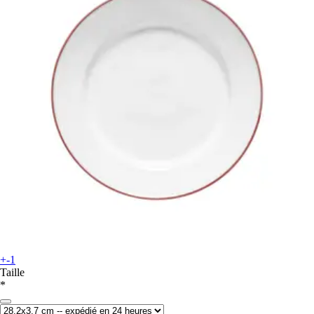
+-1
Taille
*