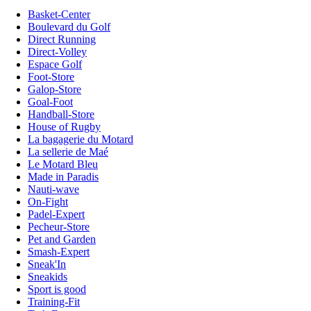
Basket-Center
Boulevard du Golf
Direct Running
Direct-Volley
Espace Golf
Foot-Store
Galop-Store
Goal-Foot
Handball-Store
House of Rugby
La bagagerie du Motard
La sellerie de Maé
Le Motard Bleu
Made in Paradis
Nauti-wave
On-Fight
Padel-Expert
Pecheur-Store
Pet and Garden
Smash-Expert
Sneak'In
Sneakids
Sport is good
Training-Fit