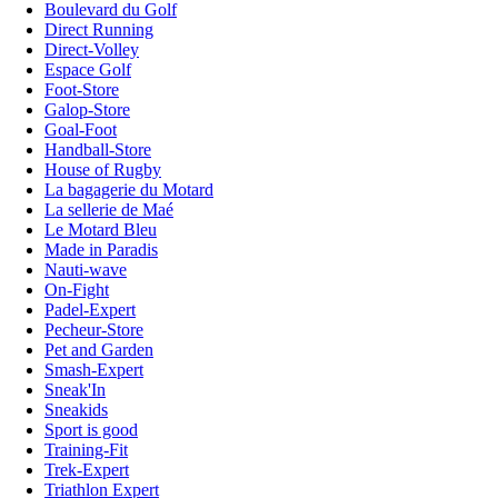
Boulevard du Golf
Direct Running
Direct-Volley
Espace Golf
Foot-Store
Galop-Store
Goal-Foot
Handball-Store
House of Rugby
La bagagerie du Motard
La sellerie de Maé
Le Motard Bleu
Made in Paradis
Nauti-wave
On-Fight
Padel-Expert
Pecheur-Store
Pet and Garden
Smash-Expert
Sneak'In
Sneakids
Sport is good
Training-Fit
Trek-Expert
Triathlon Expert