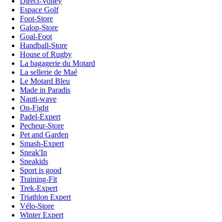
Direct-Volley
Espace Golf
Foot-Store
Galop-Store
Goal-Foot
Handball-Store
House of Rugby
La bagagerie du Motard
La sellerie de Maé
Le Motard Bleu
Made in Paradis
Nauti-wave
On-Fight
Padel-Expert
Pecheur-Store
Pet and Garden
Smash-Expert
Sneak'In
Sneakids
Sport is good
Training-Fit
Trek-Expert
Triathlon Expert
Vélo-Store
Winter Expert