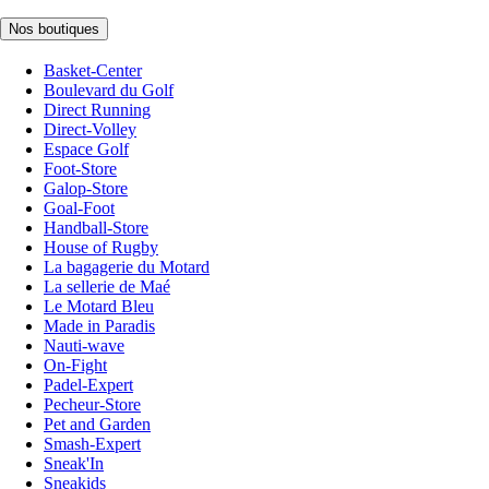
Nos boutiques
Basket-Center
Boulevard du Golf
Direct Running
Direct-Volley
Espace Golf
Foot-Store
Galop-Store
Goal-Foot
Handball-Store
House of Rugby
La bagagerie du Motard
La sellerie de Maé
Le Motard Bleu
Made in Paradis
Nauti-wave
On-Fight
Padel-Expert
Pecheur-Store
Pet and Garden
Smash-Expert
Sneak'In
Sneakids