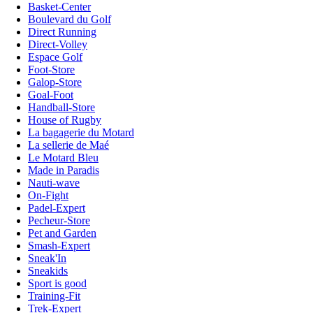
Basket-Center
Boulevard du Golf
Direct Running
Direct-Volley
Espace Golf
Foot-Store
Galop-Store
Goal-Foot
Handball-Store
House of Rugby
La bagagerie du Motard
La sellerie de Maé
Le Motard Bleu
Made in Paradis
Nauti-wave
On-Fight
Padel-Expert
Pecheur-Store
Pet and Garden
Smash-Expert
Sneak'In
Sneakids
Sport is good
Training-Fit
Trek-Expert