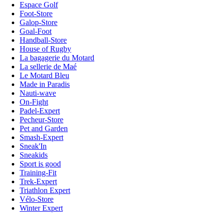
Espace Golf
Foot-Store
Galop-Store
Goal-Foot
Handball-Store
House of Rugby
La bagagerie du Motard
La sellerie de Maé
Le Motard Bleu
Made in Paradis
Nauti-wave
On-Fight
Padel-Expert
Pecheur-Store
Pet and Garden
Smash-Expert
Sneak'In
Sneakids
Sport is good
Training-Fit
Trek-Expert
Triathlon Expert
Vélo-Store
Winter Expert