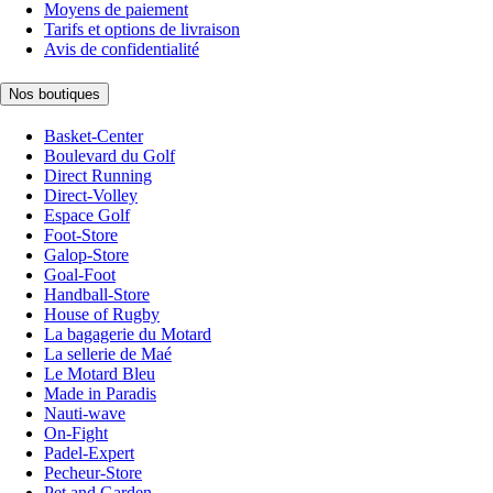
Moyens de paiement
Tarifs et options de livraison
Avis de confidentialité
Nos boutiques
Basket-Center
Boulevard du Golf
Direct Running
Direct-Volley
Espace Golf
Foot-Store
Galop-Store
Goal-Foot
Handball-Store
House of Rugby
La bagagerie du Motard
La sellerie de Maé
Le Motard Bleu
Made in Paradis
Nauti-wave
On-Fight
Padel-Expert
Pecheur-Store
Pet and Garden