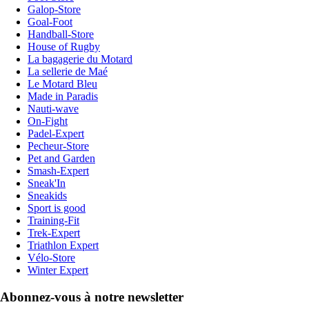
Galop-Store
Goal-Foot
Handball-Store
House of Rugby
La bagagerie du Motard
La sellerie de Maé
Le Motard Bleu
Made in Paradis
Nauti-wave
On-Fight
Padel-Expert
Pecheur-Store
Pet and Garden
Smash-Expert
Sneak'In
Sneakids
Sport is good
Training-Fit
Trek-Expert
Triathlon Expert
Vélo-Store
Winter Expert
Abonnez-vous à notre newsletter