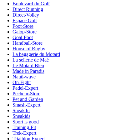
Boulevard du Golf
Direct Running
Direct-Volley
Espace Golf
Foot-Store
Galop-Store
Goal-Foot
Handball-Store
House of Rugby
La bagagerie du Motard
La sellerie de Maé
Le Motard Bleu
Made in Paradis
Nauti-wave
On-Fight
Padel-Expert
Pecheur-Store
Pet and Garden
Smash-Expert
Sneak'In
Sneakids
Sport is good
Training-Fit
Trek-Expert
Triathlon Expert