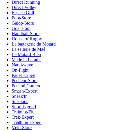
Direct Running
Direct-Volley
Espace Golf
Foot-Store
Galop-Store
Goal-Foot
Handball-Store
House of Rugby
La bagagerie du Motard
La sellerie de Maé
Le Motard Bleu
Made in Paradis
Nauti-wave
On-Fight
Padel-Expert
Pecheur-Store
Pet and Garden
Smash-Expert
Sneak'In
Sneakids
Sport is good
Training-Fit
Trek-Expert
Triathlon Expert
Vélo-Store