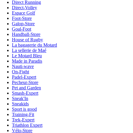
Direct Running
Direct-Volley
Espace Golf
Foot-Store
Galop-Store
Goal-Foot
Handball-Store
House of Rugby
La bagagerie du Motard
La sellerie de Maé
Le Motard Bleu
Made in Paradis
Nauti-wave
On-Fight
Padel-Expert
Pecheur-Store
Pet and Garden
Smash-Expert
Sneak'In
Sneakids
Sport is good
Training-Fit
Trek-Expert
Triathlon Expert
Vélo-Store