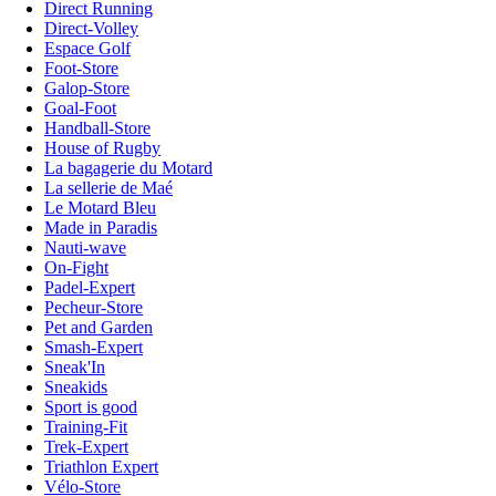
Direct Running
Direct-Volley
Espace Golf
Foot-Store
Galop-Store
Goal-Foot
Handball-Store
House of Rugby
La bagagerie du Motard
La sellerie de Maé
Le Motard Bleu
Made in Paradis
Nauti-wave
On-Fight
Padel-Expert
Pecheur-Store
Pet and Garden
Smash-Expert
Sneak'In
Sneakids
Sport is good
Training-Fit
Trek-Expert
Triathlon Expert
Vélo-Store