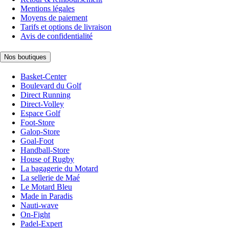
Mentions légales
Moyens de paiement
Tarifs et options de livraison
Avis de confidentialité
Nos boutiques
Basket-Center
Boulevard du Golf
Direct Running
Direct-Volley
Espace Golf
Foot-Store
Galop-Store
Goal-Foot
Handball-Store
House of Rugby
La bagagerie du Motard
La sellerie de Maé
Le Motard Bleu
Made in Paradis
Nauti-wave
On-Fight
Padel-Expert