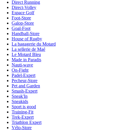
Direct Running
Direct-Volley
Espace Golf
Foot-Store
Galop-Store
Goal-Foot
Handball-Store
House of Rugby
La bagagerie du Motard
La sellerie de Maé
Le Motard Bleu
Made in Paradis
Nauti-wave
On-Fight
Padel-Expert
Pecheur-Store
Pet and Garden
Smash-Expert
Sneak'In
Sneakids
Sport is good
Training-Fit
Trek-Expert
Triathlon Expert
Vélo-Store