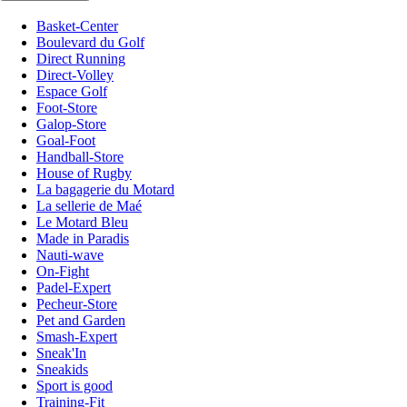
Basket-Center
Boulevard du Golf
Direct Running
Direct-Volley
Espace Golf
Foot-Store
Galop-Store
Goal-Foot
Handball-Store
House of Rugby
La bagagerie du Motard
La sellerie de Maé
Le Motard Bleu
Made in Paradis
Nauti-wave
On-Fight
Padel-Expert
Pecheur-Store
Pet and Garden
Smash-Expert
Sneak'In
Sneakids
Sport is good
Training-Fit