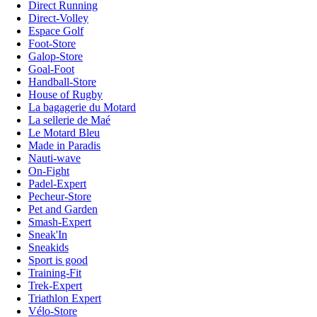
Direct Running
Direct-Volley
Espace Golf
Foot-Store
Galop-Store
Goal-Foot
Handball-Store
House of Rugby
La bagagerie du Motard
La sellerie de Maé
Le Motard Bleu
Made in Paradis
Nauti-wave
On-Fight
Padel-Expert
Pecheur-Store
Pet and Garden
Smash-Expert
Sneak'In
Sneakids
Sport is good
Training-Fit
Trek-Expert
Triathlon Expert
Vélo-Store