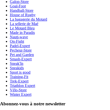
Galop-Store
Goal-Foot
Handball-Store
House of Rugby
La bagagerie du Motard
La sellerie de Maé
Le Motard Bleu
Made in Paradis
Nauti-wave
On-Fight
Padel-Expert
Pecheur-Store
Pet and Garden
Smash-Expert
Sneak'In
Sneakids
Sport is good
Training-Fit
Trek-Expert
Triathlon Expert
Vélo-Store
Winter Expert
Abonnez-vous à notre newsletter