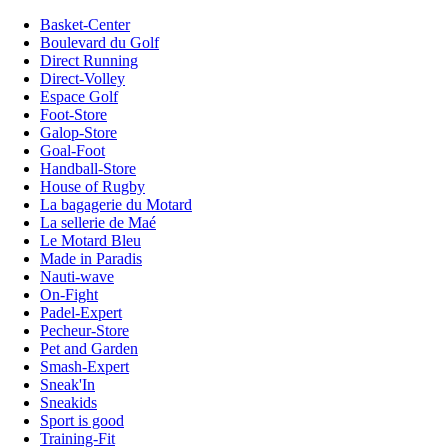
Basket-Center
Boulevard du Golf
Direct Running
Direct-Volley
Espace Golf
Foot-Store
Galop-Store
Goal-Foot
Handball-Store
House of Rugby
La bagagerie du Motard
La sellerie de Maé
Le Motard Bleu
Made in Paradis
Nauti-wave
On-Fight
Padel-Expert
Pecheur-Store
Pet and Garden
Smash-Expert
Sneak'In
Sneakids
Sport is good
Training-Fit